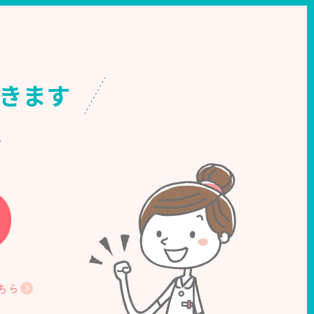
できます
。
ちら